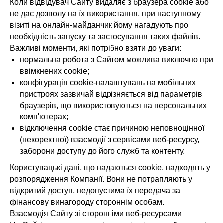
Коли відвідувач Сайту видаляє з браузера cookie або
не дає дозволу на їх використання, при наступному
візиті на онлайн-майданчик йому нагадують про
необхідність запуску та застосування таких файлів.
Важливі моменти, які потрібно взяти до уваги:
нормальна робота з Сайтом можлива виключно при
ввімкнених cookie;
конфігурація cookie-налаштувань на мобільних
пристроях зазвичай відрізняється від параметрів
браузерів, що використовуються на персональних
комп'ютерах;
відключення cookie стає причиною неповноцінної
(некоректної) взаємодії з сервісами веб-ресурсу,
заборони доступу до його служб та контенту.
Користувацькі дані, що надаються cookie, надходять у
розпорядження Компанії. Вони не потрапляють у
відкритий доступ, недопустима їх передача за
фінансову винагороду стороннім особам.
Взаємодія Сайту зі сторонніми веб-ресурсами