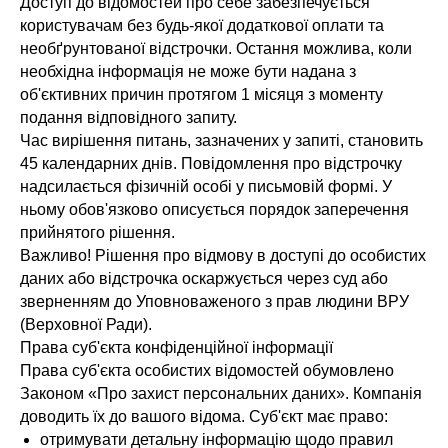
Доступ до відомостей про себе забезпечується
користувачам без будь-якої додаткової оплати та
необґрунтованої відстрочки. Остання можлива, коли
необхідна інформація не може бути надана з
об'єктивних причин протягом 1 місяця з моменту
подання відповідного запиту.
Час вирішення питань, зазначених у запиті, становить
45 календарних днів. Повідомлення про відстрочку
надсилається фізичній особі у письмовій формі. У
ньому обов'язково описується порядок заперечення
прийнятого рішення.
Важливо! Рішення про відмову в доступі до особистих
даних або відстрочка оскаржується через суд або
зверненням до Уповноваженого з прав людини ВРУ
(Верховної Ради).
Права суб'єкта конфіденційної інформації
Права суб'єкта особистих відомостей обумовлено
Законом «Про захист персональних даних». Компанія
доводить їх до вашого відома. Суб'єкт має право:
отримувати детальну інформацію щодо правил