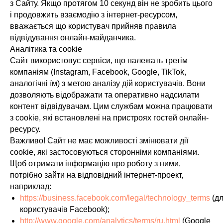
з Сайту. Якщо протягом 10 секунд він не зробить цього
і продовжить взаємодію з інтернет-ресурсом,
вважається що користувач прийняв правила
відвідування онлайн-майданчика.
Аналітика та cookie
Сайт використовує сервіси, що належать третім
компаніям (Instagram, Facebook, Google, TikTok,
аналогічні їм) з метою аналізу дій користувачів. Вони
дозволяють відображати та оперативно надсилати
контент відвідувачам. Цим службам можна працювати
з cookie, які встановлені на пристроях гостей онлайн-
ресурсу.
Важливо! Сайт не має можливості змінювати дії
cookie, які застосовуються сторонніми компаніями.
Щоб отримати інформацію про роботу з ними,
потрібно зайти на відповідний інтернет-проект,
наприклад:
https://business.facebook.com/legal/technology_terms
(д
користувачів Facebook);
http://www.google.com/analytics/terms/ru.html
(Google