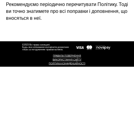
Рекомендуємо періодично перечитувати Політику. Тоді
ви точно знатимете про всі поправки і доповнення, що
вносяться в неї.
©2023 Всі права захищені.
Будь-яке копіювання матеріалів дозволено
лише за погодженням правовласників.
ПРАВИЛА ПОВЕРНЕННЯ
ВИКОРИСТАННЯ САЙТУ
ПОЛІТИКА КОНФІДЕНЦІЙНОСТІ