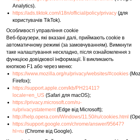
Analytics).
https://ads.tiktok.com/i18n/official/policy/privacy
(для
користувачів TikTok).
Особливості управління cookie
Веб-браузери, які вказані далі, приймають cookie в
автоматичному режимі (за замовчуванням). Вимкнути
таке налаштування нескладно, після ознайомлення з
функцією довідкової інформації. Її викликають
кнопкою F1 або через меню:
https://www.mozilla.org/ru/privacy/websites/#cookies
(Moz
Firefox);
https://support.apple.com/kb/PH21411?
locale=en_US
(Safari для macOS);
https://privacy.microsoft.com/ru-
ru/privacystatement
(Edge від Microsoft);
http://help.opera.com/Windows/11.50/ru/cookies.html
(Ope
https://support.google.com/chrome/answer/95647?
hl=ru
(Chrome від Google).