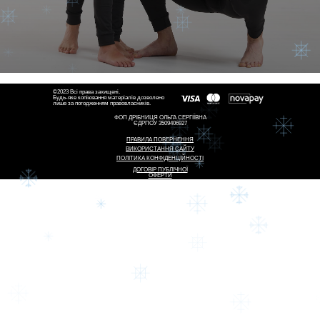
©2023 Всі права захищені.
Будь-яке копіювання матеріалів дозволено
лише за погодженням правовласників.
ФОП ДРІБНИЦЯ ОЛЬГА СЕРГІЇВНА
ЄДРПОУ 3509406927
ПРАВИЛА ПОВЕРНЕННЯ
ВИКОРИСТАННЯ САЙТУ
ПОЛІТИКА КОНФІДЕНЦІЙНОСТІ
ДОГОВІР ПУБЛІЧНОЇ
ОФЕРТИ